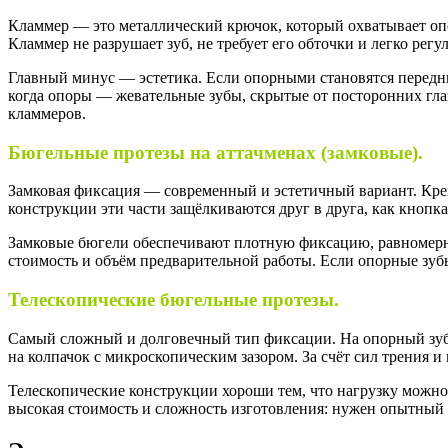
Кламмер — это металлический крючок, который охватывает опо
Кламмер не разрушает зуб, не требует его обточки и легко рег
Главный минус — эстетика. Если опорными становятся передн
когда опоры — жевательные зубы, скрытые от посторонних гла
кламмеров.
Бюгельные протезы на аттачменах (замковые).
Замковая фиксация — современный и эстетичный вариант. Крепл
конструкции эти части защёлкиваются друг в друга, как кнопк
Замковые бюгели обеспечивают плотную фиксацию, равномерно
стоимость и объём предварительной работы. Если опорные зуб
Телескопические бюгельные протезы.
Самый сложный и долговечный тип фиксации. На опорный зуб на
на колпачок с микроскопическим зазором. За счёт сил трения 
Телескопические конструкции хороши тем, что нагрузку можно
высокая стоимость и сложность изготовления: нужен опытный 