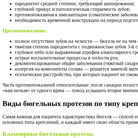
пародонтит средней степени, требующий шинирования;
глубокий прикус и патологическая стираемость зубов;
противопоказания к имплантации (соматические заболеван
необходимость временной конструкции на период подгот
Противопоказания:
полное отсутствие зубов на челюсти — бюгель не на чем
тяжёлая степень пародонтита с подвижностью зубов 3-й с
глубокое нёбо или выраженная атрофия альвеолярного гр
острые воспалительные процессы в полости рта;
декомпенсированные общие заболевания (тяжёлый сахарны
аллергия на компоненты сплава — решается заменой мате
психические расстройства, при которых пациент не смож
Часть противопоказаний относительные: после санации полост
«вам нельзя» от одного врача — повод услышать второе мнение
Виды бюгельных протезов по типу кре
Самая важная для пациента характеристика бюгеля — способ его
основных типа креплений, и каждый имеет свою область прим
Кламмерные бюгельные протезы.