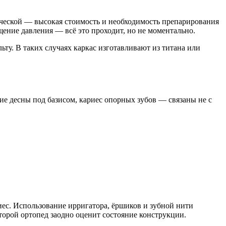
ческой — высокая стоимость и необходимость препарирования
ние давления — всё это проходит, но не моментально.
ту. В таких случаях каркас изготавливают из титана или
е десны под базисом, кариес опорных зубов — связаны не с
ес. Использование ирригатора, ёршиков и зубной нити
торой ортопед заодно оценит состояние конструкции.