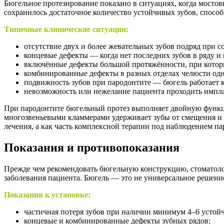
Бюгельное протезирование показано в ситуациях, когда мостов
сохранилось достаточное количество устойчивых зубов, спосо
Типичные клинические ситуации:
отсутствие двух и более жевательных зубов подряд при 
концевые дефекты — когда нет последних зубов в ряду и м
включённые дефекты большой протяжённости, при котор
комбинированные дефекты в разных отделах челюсти од
подвижность зубов при пародонтите — бюгель работает к
невозможность или нежелание пациента проходить имп
При пародонтите бюгельный протез выполняет двойную функц
многозвеньевыми кламмерами удерживает зубы от смещения и ра
лечения, а как часть комплексной терапии под наблюдением па
Показания и противопоказания
Прежде чем рекомендовать бюгельную конструкцию, стоматолог
заболевания пациента. Бюгель — это не универсальное решение,
Показания к установке:
частичная потеря зубов при наличии минимум 4–6 устой
концевые и комбинированные дефекты зубных рядов;