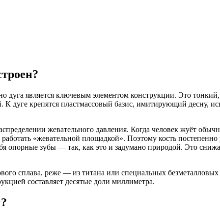
строен?
но дуга является ключевым элементом конструкции. Это тонкий,
. К дуге крепятся пластмассовый базис, имитирующий десну, и
спределении жевательного давления. Когда человек жуёт обычн
работать «жевательной площадкой». Поэтому кость постепенно уб
ебя опорные зубы — так, как это и задумано природой. Это сниж
мового сплава, реже — из титана или специальных безметалловы
рукцией составляет десятые доли миллиметра.
ы?