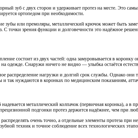
рный зуб с двух сторон и удерживает протез на месте. Это сам
улируется ортопедом при необходимости.
ие зубы или премоляры, металлический крючок может быть зам
з. С точки зрения функции и долговечности это надёжное реше
ение состоит из двух частей: одна замуровывается в коронку оп
а на одежде. Снаружи ничего не видно — улыбка остаётся естест
е распределение нагрузки и долгий срок службы. Однако они т
ы и так нуждаются в коронках по медицинским показаниям, атт
девается металлический колпачок (первичная коронка), а в про
и прецизионной подгонки протез держится надёжнее, чем при лю
 распределять очень точно, а отдельные элементы протеза при
зубной техник и точное соблюдение всех технологических этапо