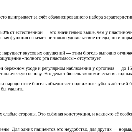
сто выигрывает за счёт сбалансированного набора характеристик
–80% от естественной — это значительно выше, чем у пластиноч
ьная функция означает не только удовольствие от еды, но и но
 не нарушает вкусовых ощущений — этим бюгель выгодно отлича
ощущение «полного рта пластмассы» отсутствует.
и бережном уходе и регулярном наблюдении у ортопеда — до 15 
металлическую основу. Это делает бюгель экономически выгодны
ародонтите бюгель объединяет подвижные зубы в жёсткий блок
 бы удалить.
х слабые стороны. Это съёмная конструкция, и какие-то её особ
ены. Для одних пациентов это неудобство, для других — норма,