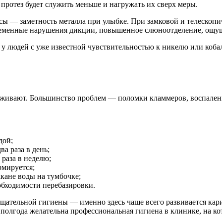
 протез будет служить меньше и нагружать их сверх меры.
 — заметность металла при улыбке. При замковой и телескопи
еменные нарушения дикции, повышенное слюноотделение, ощуще
у людей с уже известной чувствительностью к никелю или кобаль
хаживают. Большинство проблем — поломки кламмеров, воспалени
дой;
а раза в день;
раза в неделю;
рмируется;
акане воды на тумбочке;
еобходимости перебазировки.
ательной гигиены — именно здесь чаще всего развивается кари
 полгода желательна профессиональная гигиена в клинике, на ко