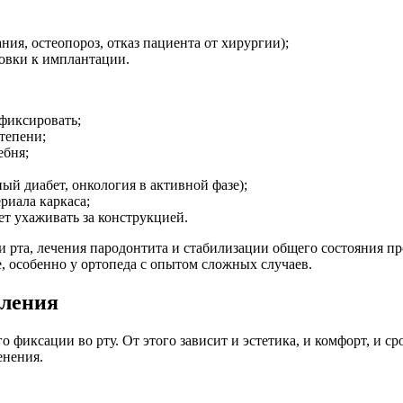
ия, остеопороз, отказ пациента от хирургии);
овки к имплантации.
 фиксировать;
тепени;
ебня;
й диабет, онкология в активной фазе);
риала каркаса;
ет ухаживать за конструкцией.
и рта, лечения пародонтита и стабилизации общего состояния 
, особенно у ортопеда с опытом сложных случаев.
пления
 фиксации во рту. От этого зависит и эстетика, и комфорт, и ср
енения.