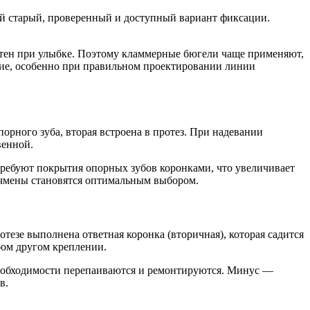
ый старый, проверенный и доступный вариант фиксации.
етен при улыбке. Поэтому кламмерные бюгели чаще применяют,
ние, особенно при правильном проектировании линии
орного зуба, вторая встроена в протез. При надевании
венной.
ребуют покрытия опорных зубов коронками, что увеличивает
ачмены становятся оптимальным выбором.
тезе выполнена ответная коронка (вторичная), которая садится
бом другом креплении.
 необходимости перепаиваются и ремонтируются. Минус —
в.