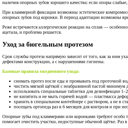
наличия опорных зубов хорошего качества: если опоры слабые,
При кламмерной фиксации возможны эстетические компромиссы
опорных зубов под коронки. В период адаптации возможны вр
Реже встречаются аллергические реакции на сплав — особенно 
ацетала, и проблема решается.
Уход за бюгельным протезом
Срок службы протеза напрямую зависит от того, как за ним у
дефектами конструкции, а с нарушениями гигиены.
Базовые правила ежедневного ухода:
снимать протез после еды и промывать под проточной во
чистить мягкой щёткой с неабразивной пастой минимум дв
использовать специальные таблетки для дезинфекции 1–2 
не кипятить и не мыть горячей водой — пластмасса дефо
хранить в специальном контейнере с раствором, а не в ст
посещать ортопеда раз в 6 месяцев для контроля и при н
Опорные зубы под кламмерами или коронками требуют особо тщ
помогает очистить участки, недоступные обычной щётке. Раз в