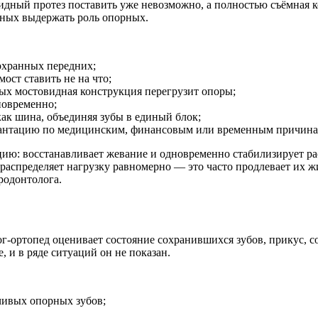
идный протез поставить уже невозможно, а полностью съёмная к
бных выдержать роль опорных.
сохранных передних;
ост ставить не на что;
ых мостовидная конструкция перегрузит опоры;
новременно;
ак шина, объединяя зубы в единый блок;
лантацию по медицинским, финансовым или временным причина
ию: восстанавливает жевание и одновременно стабилизирует р
спределяет нагрузку равномерно — это часто продлевает их жиз
родонтолога.
-ортопед оценивает состояние сохранившихся зубов, прикус, со
 и в ряде ситуаций он не показан.
чивых опорных зубов;