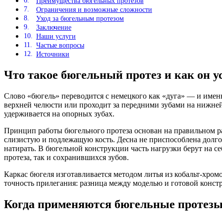
Преимущества бюгельных протезов
Ограничения и возможные сложности
Уход за бюгельным протезом
Заключение
Наши услуги
Частые вопросы
Источники
Что такое бюгельный протез и как он у
Слово «бюгель» переводится с немецкого как «дуга» — и имен
верхней челюсти или проходит за передними зубами на нижней
удерживается на опорных зубах.
Принцип работы бюгельного протеза основан на правильном ра
слизистую и подлежащую кость. Десна не приспособлена долго 
натирать. В бюгельной конструкции часть нагрузки берут на с
протеза, так и сохранившихся зубов.
Каркас бюгеля изготавливается методом литья из кобальт-хро
точность прилегания: разница между моделью и готовой конст
Когда применяются бюгельные протез