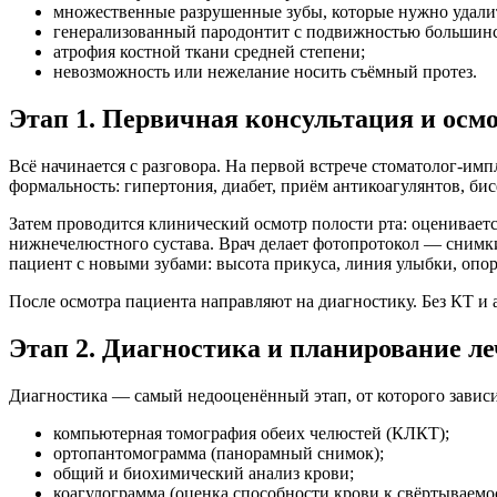
множественные разрушенные зубы, которые нужно удали
генерализованный пародонтит с подвижностью большинс
атрофия костной ткани средней степени;
невозможность или нежелание носить съёмный протез.
Этап 1. Первичная консультация и осм
Всё начинается с разговора. На первой встрече стоматолог-им
формальность: гипертония, диабет, приём антикоагулянтов, би
Затем проводится клинический осмотр полости рта: оценивается
нижнечелюстного сустава. Врач делает фотопротокол — снимки 
пациент с новыми зубами: высота прикуса, линия улыбки, опор
После осмотра пациента направляют на диагностику. Без КТ и
Этап 2. Диагностика и планирование л
Диагностика — самый недооценённый этап, от которого завис
компьютерная томография обеих челюстей (КЛКТ);
ортопантомограмма (панорамный снимок);
общий и биохимический анализ крови;
коагулограмма (оценка способности крови к свёртываемо