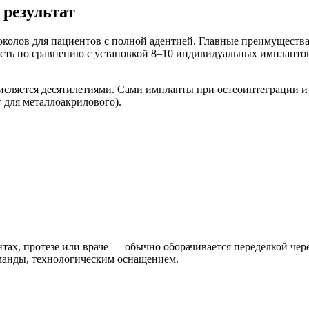
 результат
колов для пациентов с полной адентией. Главные преимущества: 
ость по сравнению с установкой 8–10 индивидуальных импланто
исляется десятилетиями. Сами импланты при остеоинтеграции и
т для металлоакрилового).
ах, протезе или враче — обычно оборачивается переделкой чере
манды, технологическим оснащением.