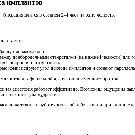
ка имплантов
 Операция длится в среднем 2–4 часа на одну челюсть.
па к кости.
блону или мануально.
 между подбородочными отверстиями (на нижней челюсти) или м
ов с опорой в плотную кость.
рые компенсируют угол наклона имплантов и создают параллель
мплантов для финальной адаптации временного протеза.
менная анестезия работает эффективно. Возможны ощущения да
ние сложного зуба мудрости.
часа, пока техник в зуботехнической лаборатории при клинике 