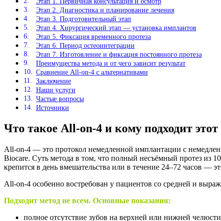
Этап 1. Первичная консультация и осмотр
Этап 2. Диагностика и планирование лечения
Этап 3. Подготовительный этап
Этап 4. Хирургический этап — установка имплантов
Этап 5. Фиксация временного протеза
Этап 6. Период остеоинтеграции
Этап 7. Изготовление и фиксация постоянного протеза
Преимущества метода и от чего зависит результат
Сравнение All-on-4 с альтернативами
Заключение
Наши услуги
Частые вопросы
Источники
Что такое All-on-4 и кому подходит этот
All-on-4 — это протокол немедленной имплантации с немедлен
Biocare. Суть метода в том, что полный несъёмный протез из 
крепится в день вмешательства или в течение 24–72 часов — эт
All-on-4 особенно востребован у пациентов со средней и выр
Подходит метод не всем. Основные показания:
полное отсутствие зубов на верхней или нижней челюсти