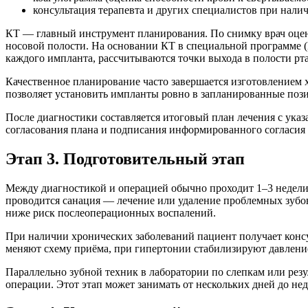
консультация терапевта и других специалистов при нали
КТ — главный инструмент планирования. По снимку врач оцен
носовой полости. На основании КТ в специальной программе (No
каждого импланта, рассчитываются точки выхода в полости рта
Качественное планирование часто завершается изготовлением 
позволяет установить импланты ровно в запланированные поз
После диагностики составляется итоговый план лечения с указ
согласования плана и подписания информированного согласия
Этап 3. Подготовительный этап
Между диагностикой и операцией обычно проходит 1–3 недели. 
проводится санация — лечение или удаление проблемных зубов,
ниже риск послеоперационных воспалений.
При наличии хронических заболеваний пациент получает конс
меняют схему приёма, при гипертонии стабилизируют давление
Параллельно зубной техник в лаборатории по слепкам или резу
операции. Этот этап может занимать от нескольких дней до не