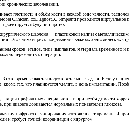
чии хронических заболеваний.
ивает плотность и объём кости в каждой зоне челюсти, распол
bel Clinician, coDiagnostiX, Simplant) проводится виртуальное
, проектируется будущий протез.
хирургического шаблона — пластиковой каппы с металлическими 
иции. Это снижает риск повреждения важных анатомических стр
анием сроков, этапов, типа имплантов, материала временного и 
 можно переходить к операции.
За это время решаются подготовительные задачи. Если у пациен
 кроме тех, что планируется удалить в день имплантации. Профе
ультации профильных специалистов и при необходимости корре
, при диабете добиваются нормальных показателей глюкозы.
льтатам цифрового сканирования изготавливает временный проте
дели и требует точной координации с хирургом.