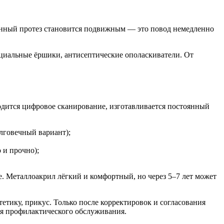
менный протез становится подвижным — это повод немедленно
ециальные ёршики, антисептические ополаскиватели. От
одится цифровое сканирование, изготавливается постоянный
лговечный вариант);
 и прочно);
. Металлоакрил лёгкий и комфортный, но через 5–7 лет может
етику, прикус. Только после корректировок и согласования
ля профилактического обслуживания.