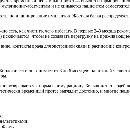
ируется временный несъёмный протез — обычно из армированной
к мультиюнит-абатментам и не снимается пациентом самостоятел
 есть, но и шинирование имплантов. Жёсткая балка распределяе
жно есть, как чистить, чего избегать. В первые 2–3 месяца рек
со) исключаются, чтобы не создавать перегрузку на приживающи
виде, контакты врача для экстренной связи и расписание контр
иологически он занимает от 3 до 6 месяцев: на нижней челюсти 
уры.
но возвращается к нормальному рациону. Большинство людей чер
тетически временный протез выглядит достойно, и многие паци
я;
нальгетиками;
50 лет;