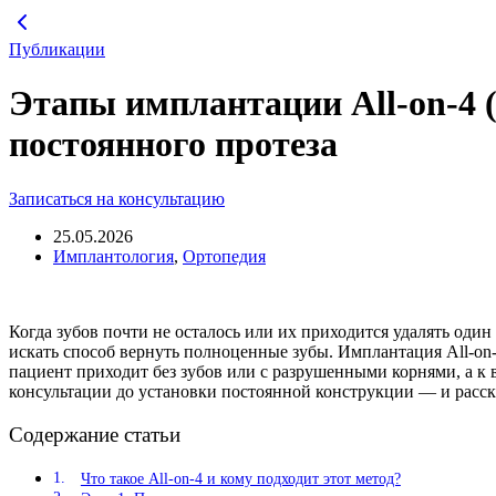
Перейти
к
Публикации
содержимому
Этапы имплантации All-on-4 (
постоянного протеза
Записаться на консультацию
25.05.2026
Имплантология
,
Ортопедия
Когда зубов почти не осталось или их приходится удалять оди
искать способ вернуть полноценные зубы. Имплантация All-on-
пациент приходит без зубов или с разрушенными корнями, а к 
консультации до установки постоянной конструкции — и расск
Содержание статьи
Что такое All-on-4 и кому подходит этот метод?