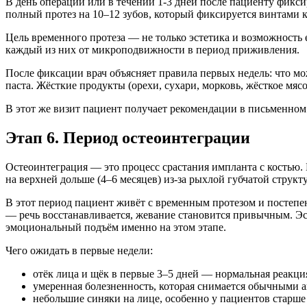
В день операции или в течении 1-3 дней после пациенту фикс
полный протез на 10–12 зубов, который фиксируется винтами 
Цель временного протеза — не только эстетика и возможность
каждый из них от микроподвижности в период приживления.
После фиксации врач объясняет правила первых недель: что мо
паста. Жёсткие продукты (орехи, сухари, морковь, жёсткое мя
В этот же визит пациент получает рекомендации в письменном 
Этап 6. Период остеоинтеграции
Остеоинтеграция — это процесс срастания импланта с костью. Б
на верхней дольше (4–6 месяцев) из-за рыхлой губчатой структ
В этот период пациент живёт с временным протезом и постепен
— речь восстанавливается, жевание становится привычным. Эс
эмоциональный подъём именно на этом этапе.
Чего ожидать в первые недели:
отёк лица и щёк в первые 3–5 дней — нормальная реакци
умеренная болезненность, которая снимается обычными а
небольшие синяки на лице, особенно у пациентов старше 