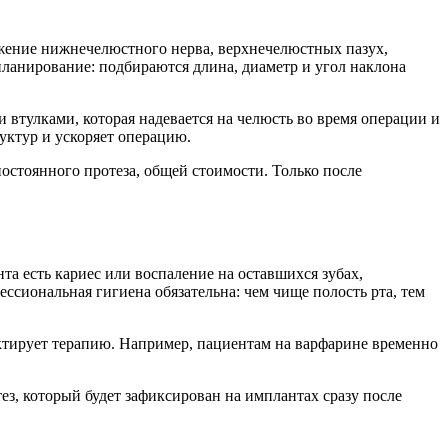
ожение нижнечелюстного нерва, верхнечелюстных пазух,
 планирование: подбираются длина, диаметр и угол наклона
втулками, которая надевается на челюсть во время операции и
уктур и ускоряет операцию.
постоянного протеза, общей стоимости. Только после
та есть кариес или воспаление на оставшихся зубах,
ссиональная гигиена обязательна: чем чище полость рта, тем
ктирует терапию. Например, пациентам на варфарине временно
з, который будет зафиксирован на имплантах сразу после