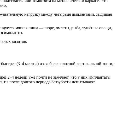
 пластмассы или композита на металлическом каркасе. Это
ьно.
т жевательную нагрузку между четырьмя имплантами, защищая
омендуется мягкая пища — пюре, омлеты, рыба, тушёные овощи,
еся импланты.
ольных визитов.
быстрее (3–4 месяца) из-за более плотной кортикальной кости,
ез 2–4 недели уже почти не замечает, что у них имплантаты
енты после долгого периода беззубости испытывают