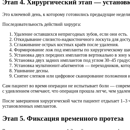
Этап 4. Хирургический этап — установ
Это ключевой день, к которому готовились предыдущие недели.
Последовательность действий хирурга:
Удаление оставшихся непригодных зубов, если они есть.
Откидывание слизисто-надкостничного лоскута для досту
Сглаживание острых костных краёв после удаления.
Формирование лож под импланты по хирургическому ша
Установка двух передних имплантов вертикально в зону
Установка двух задних имплантов под углом 30–45 градус
Установка мультиюнит-абатментов — переходников, кото
Ушивание десны.
Снятие слепков или цифровое сканирование положения и
Сам пациент во время операции не испытывает боли — совре
с удивлением отмечают, что операция прошла легче, чем удале
После завершения хирургической части пациент отдыхает 1–3 
установленных имплантов.
Этап 5. Фиксация временного протеза