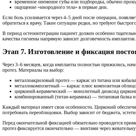
временное онемение губы или подбородка, обычно проход
ощущение «инородного тела» в первые дни.
Если боль усиливается через 4–5 дней после операции, появл
обратиться к врачу. Такие ситуации редки, но требуют быстрог
В период остеоинтеграции пациент должен особенно тщательно
качества гигиены напрямую зависит долговечность имплантов.
Этап 7. Изготовление и фиксация посто
Через 3–6 месяцев, когда импланты полностью прижились, на
протез. Материалы на выбор:
металлоакриловый протез — каркас из титана или кобаль
металлокомпозитный — каркас плюс композитная облицо
цирконий-керамический — монолитный диоксид циркония
комбинированный (титан-керамика) — титановая балка и
Каждый материал имеет свои особенности. Цирконий обеспечив
потребовать переоблицовки. Выбор зависит от бюджета, эстет
Перед окончательной фиксацией обязательно проводится пример
протез фиксируется окончательно — винтами через жевательну