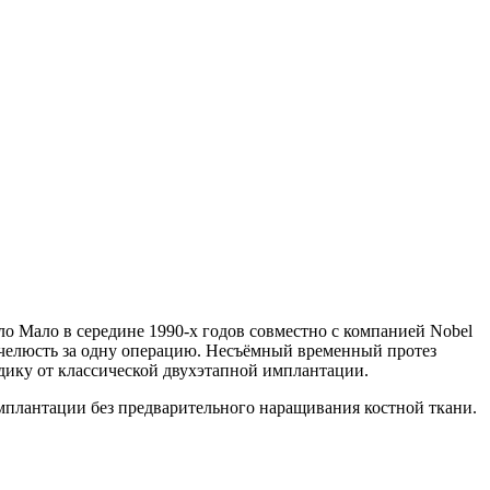
о Мало в середине 1990-х годов совместно с компанией Nobel
в челюсть за одну операцию. Несъёмный временный протез
тодику от классической двухэтапной имплантации.
имплантации без предварительного наращивания костной ткани.