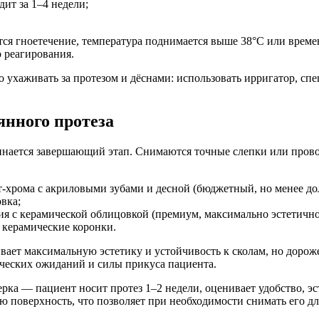
ит за 1–4 недели;
яется гноетечение, температура поднимается выше 38°C или вре
о реагирования.
 ухаживать за протезом и дёснами: использовать ирригатор, сп
янного протеза
чинается завершающий этап. Снимаются точные слепки или пров
т-хрома с акриловыми зубами и десной (бюджетный, но менее до
вка;
 с керамической облицовкой (премиум, максимально эстетично
 керамические коронки.
ает максимальную эстетику и устойчивость к сколам, но дороже
ических ожиданий и силы прикуса пациента.
ка — пациент носит протез 1–2 недели, оценивает удобство, эст
ю поверхность, что позволяет при необходимости снимать его д