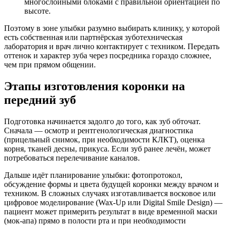
многослойными блоками с правильной ориентацией по
высоте.
Поэтому в зоне улыбки разумно выбирать клинику, у которой
есть собственная или партнёрская зуботехническая
лаборатория и врач лично контактирует с техником. Передать
оттенок и характер зуба через посредника гораздо сложнее,
чем при прямом общении.
Этапы изготовления коронки на
передний зуб
Подготовка начинается задолго до того, как зуб обточат.
Сначала — осмотр и рентгенологическая диагностика
(прицельный снимок, при необходимости КЛКТ), оценка
корня, тканей десны, прикуса. Если зуб ранее лечён, может
потребоваться перелечивание каналов.
Дальше идёт планирование улыбки: фотопротокол,
обсуждение формы и цвета будущей коронки между врачом и
техником. В сложных случаях изготавливается восковое или
цифровое моделирование (Wax-Up или Digital Smile Design) —
пациент может примерить результат в виде временной маски
(мок-апа) прямо в полости рта и при необходимости