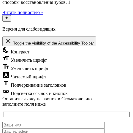
способы восстановления зубов. 1.
Читать полностью »
Версия для слабовидящих
close
Toggle the visibility of the Accessibility Toolbar
nights_stay
Контраст
format_size
Увеличить шрифт
text_fields
Уменьшить шрифт
font_download
Читаемый шрифт
title
Подчёркивание заголовков
link
Подсветка ссылок и кнопок
Оставить заявку на звонок в Стоматологию
заполните поля ниже