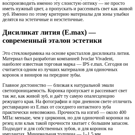
воспроизводить именно эту слоистую оптику — не просто
иметь нужный цвет, а пропускать и рассеивать свет как живой
зуб. Именно по этому критерию материалы для зоны улыбки
делятся на эстетичные и неэстетичные.
Дисиликат лития (E.max) —
современный эталон эстетики
Это стеклокерамика на основе кристаллов дисиликата лития.
Материал был разработан компанией Ivoclar Vivadent,
наиболее известная торговая марка — IPS e.max. Сегодня он
считается одним из лучших материалов для одиночных
коронок и виниров на передние зубы.
Главное достоинство — близкая к натуральной эмали
светопроницаемость. Коронка пропускает и рассеивает свет
так же, как живой зуб, и даёт ту самую опалесценцию
режущего края. На фотографии и при дневном свете отличить
реставрацию из E.max от соседнего интактного зуба
практически невозможно. Прочность на изгиб — около 400
МПа: меньше, чем у циркония, но для одиночной коронки на
резец или клык такой прочности хватает с большим запасом.
Подходит и для собственных зубов, и для коронок на
имплантах. Минимальная толщина — 1–1,5 мм.