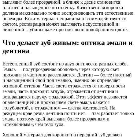
выглядит более прозрачной, а ближе к десне становится
плотнее и насыщеннее по оттенку. Качественная коронка
должна максимально точно воспроизводить эти естественные
переходы. Если материал неправильно взаимодействует со
светом, реставрация может выглядеть искусственной и
лишённой глубины даже при идеально подобранном цвете.
Что делает зуб живым: оптика эмали и
дентина
Естественный зуб состоит из двух оптически разных слоёв.
Эмаль — полупрозрачная оболочка, через которую свет
проходит и частично рассеивается. Дентин — более плотный
и насыщенный слой под эмалью, именно он определяет
основной оттенок. Часть света отражается от поверхности
эмали, часть проходит вглубь, отражается от дентина и
возвращается наружу с задержкой. Этот эффект называется
опалесценцией: в проходящем свете эмаль кажется
голубоватой, в отражённом — слегка желтоватой. На
режущем крае резца дентина почти нет — там работает только
эмаль, поэтому край выглядит более прозрачным и
«стеклянным», чем тело зуба.
Хороший материал для коронки на передний зуб должен