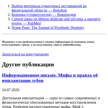
Выбор материала одиночных реставраций во
фронтальной области
—
Belodent
Коронка (стоматология) — Википедия
Current status on lithium disilicate and zirconia: a narrative
review — PubMed
Home Page: The Journal of Prosthetic Dentistry
Материал и вся представленная в статье информация не заменяет очную
консультацию у врача, а все результаты строго индивидуальны.
Записаться на консультацию
Другие публикации
Информационное письмо. Мифы и правда об
имплантации зубов
24.07.2026
Дентальная имплантация — один из самых современных и
физиологически обоснованных методов восстановления
зубов. Разберем распространенные мифы. Миф 1: