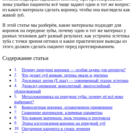
зоны улыбки пациенты всё чаще задают один и тот же вопрос:
из какого материала сделать коронку, чтобы она выглядела как
живой зуб.
В этой статье мы разберём, какие материалы подходят для
коронок на передние зубы, почему один и тот же материал у
разных техников даёт разный результат, как устроена эстетика
зуба с точки зрения оптики и какие практические выводы из
этого должен сделать пациент перед протезированием.
Содержание статьи
Почему передние коронки — особая задача для ортопеда?
Что делает зуб живым: оптика эмали и дентина
Дисиликат лития (E.max) — современный эталон эстетики
Диоксид циркония: монолитный, многослойный,
облицованный
Металлокерамика на передние зубы: почему её всё реже
выбирают?
Композитные коронки: ограниченное применение
Сравнение материалов: ключевые параметры
Что важнее материала: роль техника и протокола
Этапы изготовления коронки на передний зуб
Ощущения пациента и сроки лечения