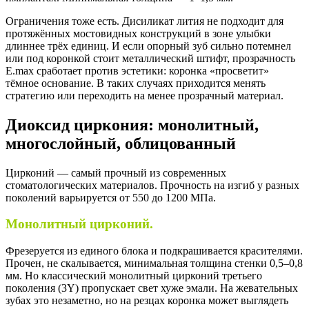
Ограничения тоже есть. Дисиликат лития не подходит для
протяжённых мостовидных конструкций в зоне улыбки
длиннее трёх единиц. И если опорный зуб сильно потемнел
или под коронкой стоит металлический штифт, прозрачность
E.max сработает против эстетики: коронка «просветит»
тёмное основание. В таких случаях приходится менять
стратегию или переходить на менее прозрачный материал.
Диоксид циркония: монолитный,
многослойный, облицованный
Цирконий — самый прочный из современных
стоматологических материалов. Прочность на изгиб у разных
поколений варьируется от 550 до 1200 МПа.
Монолитный цирконий.
Фрезеруется из единого блока и подкрашивается красителями.
Прочен, не скалывается, минимальная толщина стенки 0,5–0,8
мм. Но классический монолитный цирконий третьего
поколения (3Y) пропускает свет хуже эмали. На жевательных
зубах это незаметно, но на резцах коронка может выглядеть