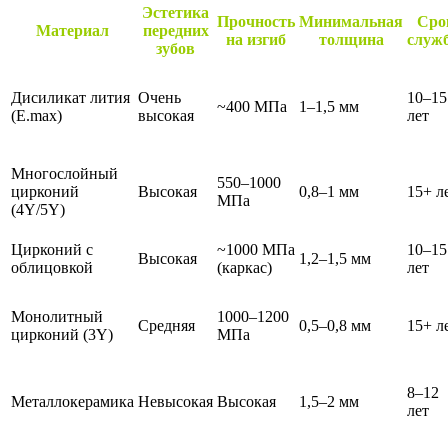
Эстетика
Прочность
Минимальная
Сро
Материал
передних
на изгиб
толщина
служ
зубов
Дисиликат лития
Очень
10–15
~400 МПа
1–1,5 мм
(E.max)
высокая
лет
Многослойный
550–1000
цирконий
Высокая
0,8–1 мм
15+ л
МПа
(4Y/5Y)
Цирконий с
~1000 МПа
10–15
Высокая
1,2–1,5 мм
облицовкой
(каркас)
лет
Монолитный
1000–1200
Средняя
0,5–0,8 мм
15+ л
цирконий (3Y)
МПа
8–12
Металлокерамика
Невысокая
Высокая
1,5–2 мм
лет