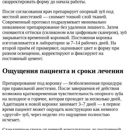
скорректировать форму до начала работы.
После согласования врач препарирует опорный зуб под
местной анестезией — снимает тонкий слой тканей.
Современный протокол подразумевает минимально
инвазивное препарирование без удаления лишнего. Затем
снимаются оттиски (силиконом или цифровым сканером), зуб
закрывается временной коронкой. Постоянная коронка
изготавливается в лаборатории за 7–14 рабочих дней. На
второй приём её примеряют, оценивают цвет и форму при
разном освещении, корректируют и фиксируют на
постоянный цемент.
Ощущения пациента и сроки лечения
Препарирование под коронку — безболезненная процедура
при правильной анестезии. После завершения её действия
возможна кратковременная чувствительность опорного зуба
на холодное и горячее, которая проходит за несколько дней.
Адаптация к новой коронке занимает 3–7 дней — в первое
время пациент может ощущать конструкцию как немного
«другой» зуб, через неделю это ощущение полностью
исчезает.
Стандартные сроки от первой консультации до постоянной