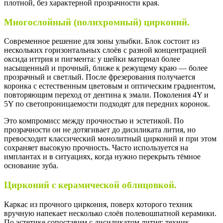
плотной, без характерной прозрачности края.
Многослойный (полихромный) цирконий.
Современное решение для зоны улыбки. Блок состоит из
нескольких горизонтальных слоёв с разной концентрацией
оксида иттрия и пигмента: у шейки материал более
насыщенный и прочный, ближе к режущему краю — более
прозрачный и светлый. После фрезерования получается
коронка с естественным цветовым и оптическим градиентом,
повторяющим переход от дентина к эмали. Поколения 4Y и
5Y по светопроницаемости подходят для передних коронок.
Это компромисс между прочностью и эстетикой. По
прозрачности он не дотягивает до дисиликата лития, но
превосходит классический монолитный цирконий и при этом
сохраняет высокую прочность. Часто используется на
имплантах и в ситуациях, когда нужно перекрыть тёмное
основание зуба.
Цирконий с керамической облицовкой.
Каркас из прочного циркония, поверх которого техник
вручную напекает несколько слоёв полевошпатной керамики.
По эстетике сопоставим с дисиликатом лития: техник