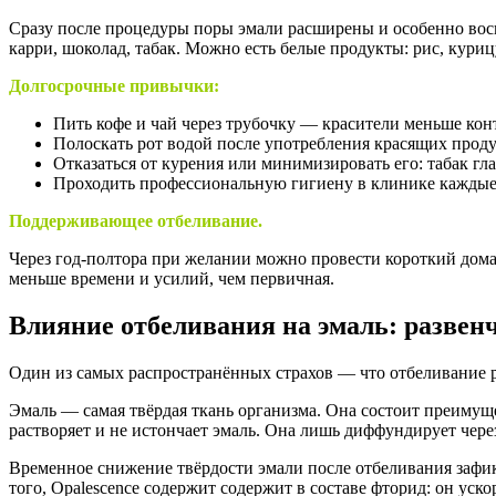
Сразу после процедуры поры эмали расширены и особенно воспр
карри, шоколад, табак. Можно есть белые продукты: рис, курицу
Долгосрочные привычки:
Пить кофе и чай через трубочку — красители меньше кон
Полоскать рот водой после употребления красящих проду
Отказаться от курения или минимизировать его: табак гл
Проходить профессиональную гигиену в клинике каждые 
Поддерживающее отбеливание.
Через год-полтора при желании можно провести короткий домаш
меньше времени и усилий, чем первичная.
Влияние отбеливания на эмаль: разве
Один из самых распространённых страхов — что отбеливание ра
Эмаль — самая твёрдая ткань организма. Она состоит преимущ
растворяет и не истончает эмаль. Она лишь диффундирует через
Временное снижение твёрдости эмали после отбеливания зафи
того, Opalescence содержит содержит в составе фторид: он уск