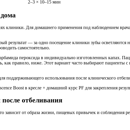
2–3 × 10–15 мин
 дома
виях клиники. Для домашнего применения под наблюдением врача
трый результат — за одно посещение клиники зубы осветляются 
роводить самостоятельно.
рбамида пероксида в индивидуально изготовленных капах. Пацие
ть, как правило, ниже. Этот вариант часто выбирают пациенты с
для поддерживающего использования после клинического отбели
cence Boost в кресле + домашний курс PF для закрепления резул
и после отбеливания
 это зависит от образа жизни, пищевых привычек и соблюдения 