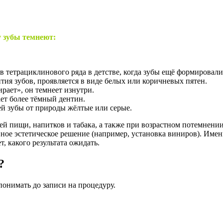
у зубы темнеют:
 тетрациклинового ряда в детстве, когда зубы ещё формировали
ия зубов, проявляется в виде белых или коричневых пятен.
рает», он темнеет изнутри.
ет более тёмный дентин.
й зубы от природы жёлтые или серые.
ей пищи, напитков и табака, а также при возрастном потемнен
ивное эстетическое решение (например, установка виниров). Име
, какого результата ожидать.
?
понимать до записи на процедуру.