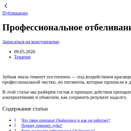
Перейти
к
Публикации
содержимому
Профессиональное отбеливание
Записаться на консультацию
09.05.2026
Терапия
Зубная эмаль темнеет постепенно — под воздействием красящих
профессиональной чистки, но пигменты, которые проникли в 
В этой статье мы разберём состав и принцип действия препарат
альтернативами и объясним, как сохранить результат надолго.
Содержание статьи
Что такое препарат Opalescence и как он работает?
Почему темнеют зубы?
Кому подходит отбеливание Opalescence?