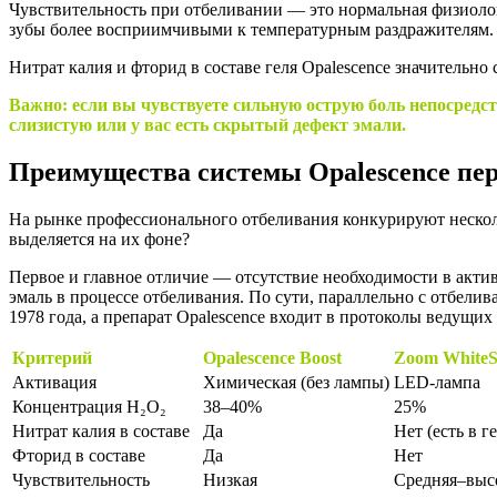
Чувствительность при отбеливании — это нормальная физиолог
зубы более восприимчивыми к температурным раздражителям. О
Нитрат калия и фторид в составе геля Opalescence значительн
Важно: если вы чувствуете сильную острую боль непосредст
слизистую или у вас есть скрытый дефект эмали.
Преимущества системы Opalescence пе
На рынке профессионального отбеливания конкурируют несколько 
выделяется на их фоне?
Первое и главное отличие — отсутствие необходимости в акти
эмаль в процессе отбеливания. По сути, параллельно с отбелив
1978 года, а препарат Opalescence входит в протоколы ведущи
Критерий
Opalescence Boost
Zoom WhiteS
Активация
Химическая (без лампы)
LED-лампа
Концентрация H₂O₂
38–40%
25%
Нитрат калия в составе
Да
Нет (есть в г
Фторид в составе
Да
Нет
Чувствительность
Низкая
Средняя–выс