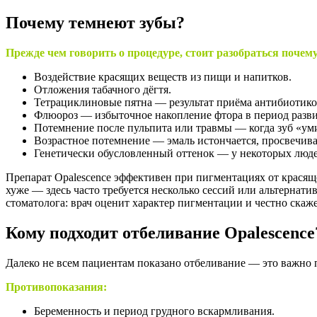
Почему темнеют зубы?
Прежде чем говорить о процедуре, стоит разобраться почем
Воздействие красящих веществ из пищи и напитков.
Отложения табачного дёгтя.
Тетрациклиновые пятна — результат приёма антибиотиков
Флюороз — избыточное накопление фтора в период развит
Потемнение после пульпита или травмы — когда зуб «уми
Возрастное потемнение — эмаль истончается, просвечива
Генетически обусловленный оттенок — у некоторых люде
Препарат Opalescence эффективен при пигментациях от красящ
хуже — здесь часто требуется несколько сессий или альтернат
стоматолога: врач оценит характер пигментации и честно скажет
Кому подходит отбеливание Opalescence
Далеко не всем пациентам показано отбеливание — это важно 
Противопоказания:
Беременность и период грудного вскармливания.