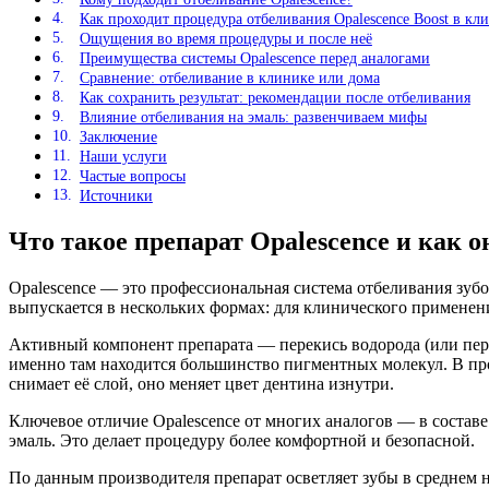
Как проходит процедура отбеливания Opalescence Boost в кл
Ощущения во время процедуры и после неё
Преимущества системы Opalescence перед аналогами
Сравнение: отбеливание в клинике или дома
Как сохранить результат: рекомендации после отбеливания
Влияние отбеливания на эмаль: развенчиваем мифы
Заключение
Наши услуги
Частые вопросы
Источники
Что такое препарат Opalescence и как о
Opalescence — это профессиональная система отбеливания зубов
выпускается в нескольких формах: для клинического применения
Активный компонент препарата — перекись водорода (или пере
именно там находится большинство пигментных молекул. В про
снимает её слой, оно меняет цвет дентина изнутри.
Ключевое отличие Opalescence от многих аналогов — в составе
эмаль. Это делает процедуру более комфортной и безопасной.
По данным производителя препарат осветляет зубы в среднем на