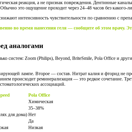
ическая реакция, а не признак повреждения. Дентинные каналь
бычно это ощущение проходит через 24–48 часов без какого-ли
о снижают интенсивность чувствительности по сравнению с препа
венно во время нанесения геля — сообщите об этом врачу. Э
ред аналогами
систем: Zoom (Philips), Beyond, BriteSmile, Pola Office и друг
вирующей лампе. Второе — состав. Нитрат калия и фторид не пр
анием происходит реминерализация — это редкое сочетание. Трет
х стоматологических ассоциаций.
peed
Pola Office
Химическая
35–38%
елях для дома)
Нет
Да
окая
Низкая