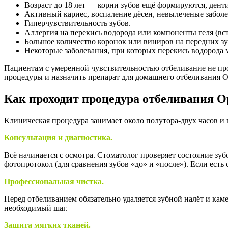
Возраст до 18 лет — корни зубов ещё формируются, ден
Активный кариес, воспаление дёсен, невылеченые заболе
Гиперчувствительность зубов.
Аллергия на перекись водорода или компоненты геля (вст
Большое количество коронок или виниров на передних зу
Некоторые заболевания, при которых перекись водорода 
Пациентам с умеренной чувствительностью отбеливание не пр
процедуры и назначить препарат для домашнего отбеливания O
Как проходит процедура отбеливания Op
Клиническая процедура занимает около полутора-двух часов и 
Консультация и диагностика.
Всё начинается с осмотра. Стоматолог проверяет состояние зуб
фотопротокол (для сравнения зубов «до» и «после»). Если ест
Профессиональная чистка.
Перед отбеливанием обязательно удаляется зубной налёт и кам
необходимый шаг.
Защита мягких тканей.