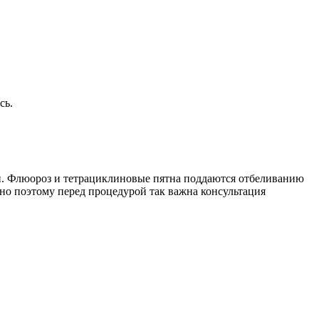
сь.
ии. Флюороз и тетрациклиновые пятна поддаются отбеливанию
нно поэтому перед процедурой так важна консультация