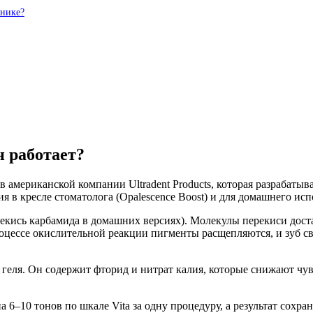
инике?
н работает?
 американской компании Ultradent Products, которая разрабатыв
 в кресле стоматолога (Opalescence Boost) и для домашнего испо
кись карбамида в домашних версиях). Молекулы перекиси доста
цессе окислительной реакции пигменты расщепляются, и зуб све
 геля. Он содержит фторид и нитрат калия, которые снижают чу
 6–10 тонов по шкале Vita за одну процедуру, а результат сохра