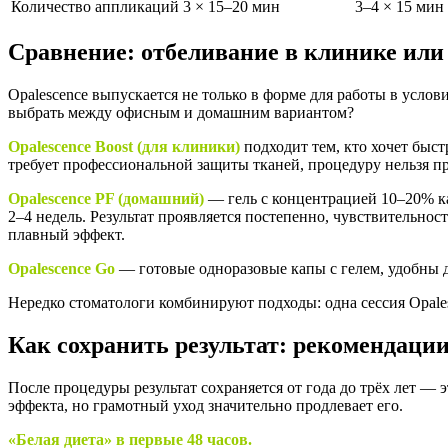
Количество аппликаций
3 × 15–20 мин
3–4 × 15 мин
Сравнение: отбеливание в клинике или
Opalescence выпускается не только в форме для работы в усло
выбрать между офисным и домашним вариантом?
Opalescence Boost (для клиники)
подходит тем, кто хочет быс
требует профессиональной защиты тканей, процедуру нельзя п
Opalescence PF (домашний)
— гель с концентрацией 10–20% ка
2–4 недель. Результат проявляется постепенно, чувствительнос
плавный эффект.
Opalescence Go
— готовые одноразовые капы с гелем, удобны 
Нередко стоматологи комбинируют подходы: одна сессия Opales
Как сохранить результат: рекомендаци
После процедуры результат сохраняется от года до трёх лет —
эффекта, но грамотный уход значительно продлевает его.
«Белая диета» в первые 48 часов.