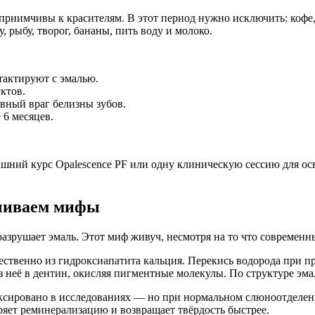
иимчивы к красителям. В этот период нужно исключить: кофе, ч
, рыбу, творог, бананы, пить воду и молоко.
тактируют с эмалью.
ктов.
авный враг белизны зубов.
6 месяцев.
ний курс Opalescence PF или одну клиническую сессию для осве
нчиваем мифы
зрушает эмаль. Этот миф живуч, несмотря на то что современны
ественно из гидроксиапатита кальция. Перекись водорода при 
 неё в дентин, окисляя пигментные молекулы. По структуре эмаль
ксировано в исследованиях — но при нормальном слюноотделени
оряет реминерализацию и возвращает твёрдость быстрее.