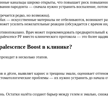
тинные канальцы широко открыты, что повышает риск повышения
вания пародонта — сначала нужно устранить воспаление, потом 
речается редко, но возможна).
бах — искусственные материалы не отбеливаются, возникнет раз
может усилить нежелательные реакции (обсуждается с врачом ин
отивопоказано. Врач может порекомендовать предварительный к
palescence PF вместо клинического протокола — это более щадя
alescence Boost в клинике?
проходит в несколько этапов.
ов и дёсен, выявляет кариес и трещины эмали, оценивает оттено
ь стоматологические проблемы — их нужно устранить до начала о
ень. Остатки налёта создают барьер между гелем и эмалью, сниж