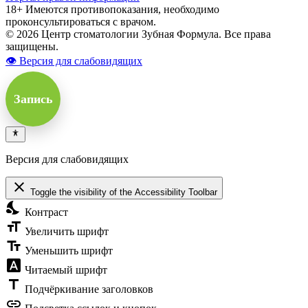
18+ Имеются противопоказания, необходимо
проконсультироваться с врачом.
© 2026 Центр стоматологии Зубная Формула. Все права
защищены.
👁 Версия для слабовидящих
Запись
Версия для слабовидящих
close
Toggle the visibility of the Accessibility Toolbar
nights_stay
Контраст
format_size
Увеличить шрифт
text_fields
Уменьшить шрифт
font_download
Читаемый шрифт
title
Подчёркивание заголовков
link