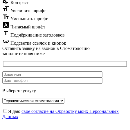
nights_stay
Контраст
format_size
Увеличить шрифт
text_fields
Уменьшить шрифт
font_download
Читаемый шрифт
title
Подчёркивание заголовков
link
Подсветка ссылок и кнопок
Оставить заявку на звонок в Стоматологию
заполните поля ниже
Выберете услугу
Я даю
свое согласие на Обработку моих Персональных
Данных